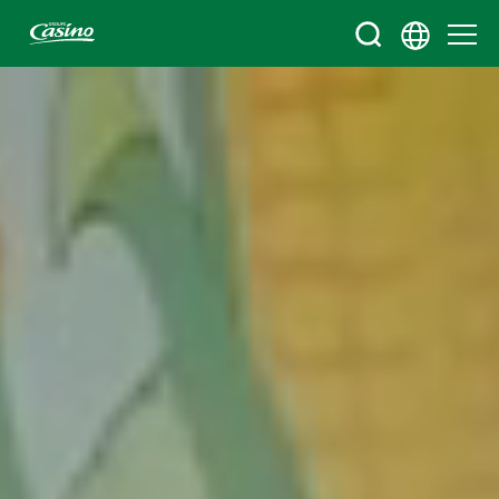
Bienvenue sur le site du Groupe Casino