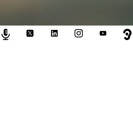
Actualités