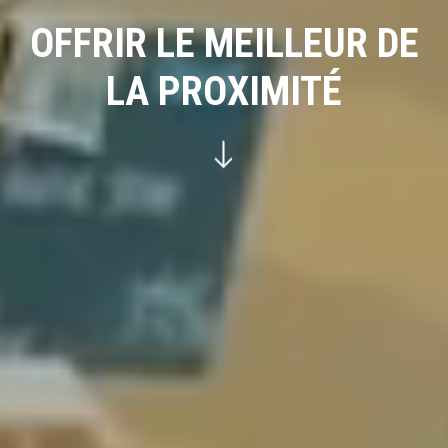
OFFRIR LE MEILLEUR DE
LA PROXIMITÉ