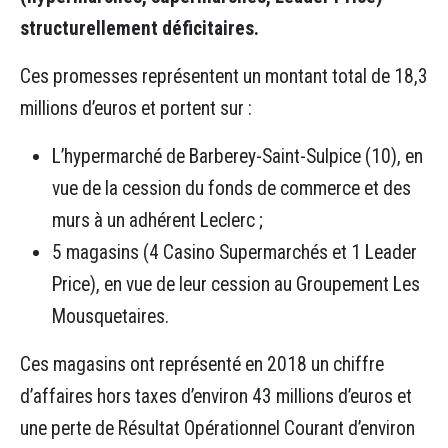
structurellement déficitaires.
Ces promesses représentent un montant total de 18,3
milli
ons d’euros et portent sur :
L’hypermarché de Barberey
-Saint-Sulpice (10), en
vue de la cession du fonds de commerce et des
murs à un adhérent Leclerc ;
5 magasins (4 Casino Supermarchés et 1 Leader
Price), en vue de leur cession au Groupement Les
Mousquetaires.
Ces magasins ont représenté en 2018 un chiffre
d’affaires hors taxes d’environ 43 millions d’euros et
une perte de Résultat Opérationnel Courant d’environ