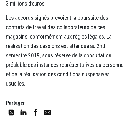
3 millions d’euros.
Les accords signés prévoient la poursuite des
contrats de travail des collaborateurs de ces
magasins, conformément aux règles légales. La
réalisation des cessions est attendue au 2
nd
semestre 2019, sous réserve de la consultation
préalable des instances représentatives du personnel
et de la réalisation des conditions suspensives
usuelles.
Partager