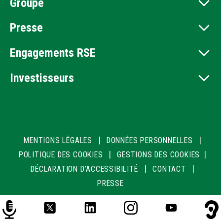
Groupe
Presse
Engagements RSE
Investisseurs
|
|
MENTIONS LÉGALES
DONNÉES PERSONNELLES
|
|
POLITIQUE DES COOKIES
GESTIONS DES COOKIES
|
|
DÉCLARATION D’ACCESSIBILITÉ
CONTACT
PRESSE