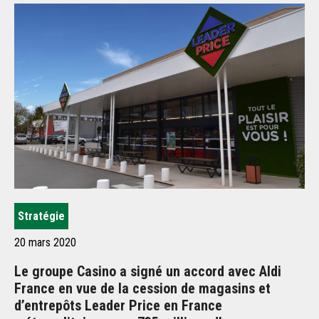
Stratégie
F
20 mars 2020
29
Le groupe Casino a signé un accord avec Aldi
Le
France en vue de la cession de magasins et
hy
d’entrepôts Leader Price en France
38