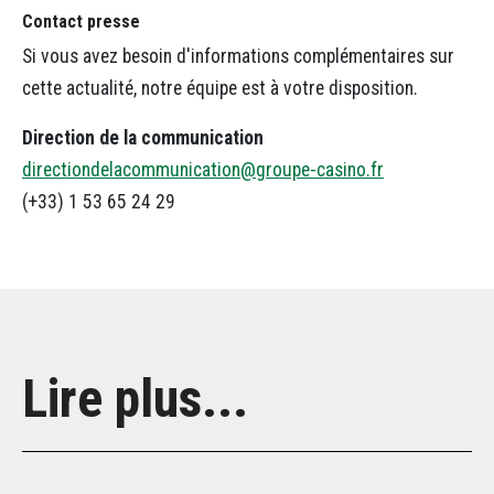
Contact presse
Si vous avez besoin d'informations complémentaires sur
cette actualité, notre équipe est à votre disposition.
Direction de la communication
directiondelacommunication@groupe-casino.fr
(+33) 1 53 65 24 29
Lire plus...