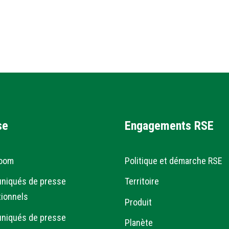
se
Engagements RSE
oom
Politique et démarche RSE
niqués de presse
Territoire
tionnels
Produit
niqués de presse
Planète