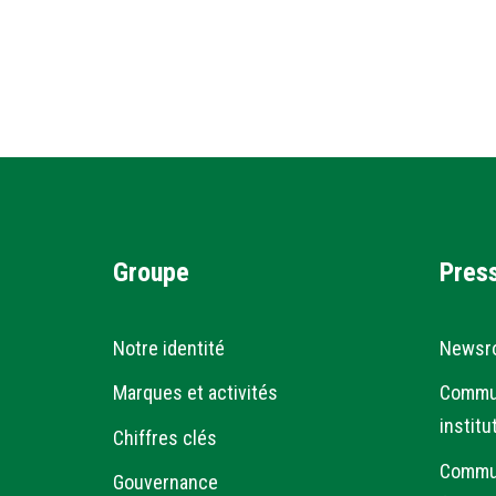
Groupe
Pres
Notre identité
Newsr
Marques et activités
Commu
institu
Chiffres clés
Commu
Gouvernance