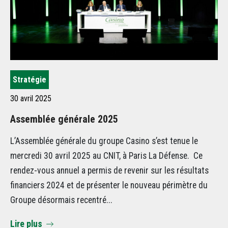
Stratégie
F
30 avril 2025
28 
Assemblée générale 2025
Pr
L’Assemblée générale du groupe Casino s’est tenue le
Le
mercredi 30 avril 2025 au CNIT, à Paris La Défense. Ce
d’
rendez-vous annuel a permis de revenir sur les résultats
Pr
financiers 2024 et de présenter le nouveau périmètre du
de
Groupe désormais recentré...
cer
Lire plus
Li