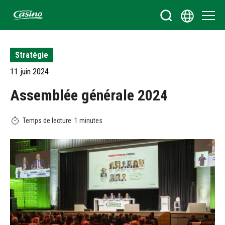
Bienvenue sur le site du Groupe Casino
Stratégie
11 juin 2024
Assemblée générale 2024