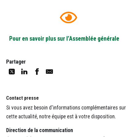
Pour en savoir plus sur l’Assemblée générale
Partager
Contact presse
Si vous avez besoin d'informations complémentaires sur
cette actualité, notre équipe est à votre disposition.
Direction de la communication