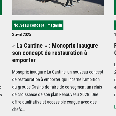
Nouveau concept | magasin
3 avril 2025
1
« La Cantine » : Monoprix inaugure
son concept de restauration à
emporter
L
Monoprix inaugure La Cantine, un nouveau concept
2
de restauration à emporter qui incarne l’ambition
c
du groupe Casino de faire de ce segment un relais
c
e
de croissance de son plan Renouveau 2028. Une
s
r
offre qualitative et accessible conçue avec des
L
chefs...