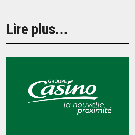
Lire plus...