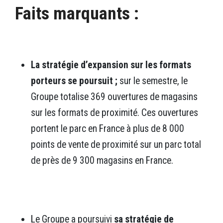
Faits marquants :
La stratégie d’expansion sur les formats
porteurs se poursuit ;
sur le semestre, le
Groupe totalise 369 ouvertures de magasins
sur les formats de proximité. Ces ouvertures
portent le parc en France à plus de 8 000
points de vente de proximité sur un parc total
de près de 9 300 magasins en France.
Le Groupe a poursuivi
sa stratégie de