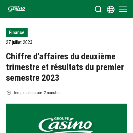
Bienvenue sur le site du Groupe Casino
Finance
27 juillet 2023
Chiffre d’affaires du deuxième
trimestre et résultats du premier
semestre 2023