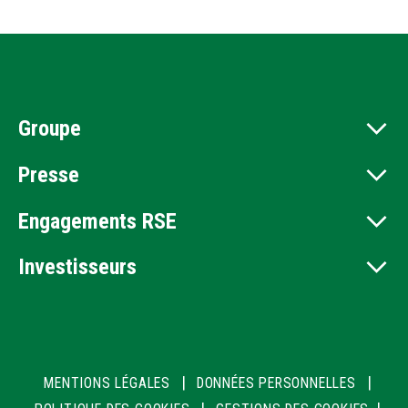
Groupe
Presse
Engagements RSE
Investisseurs
|
|
MENTIONS LÉGALES
DONNÉES PERSONNELLES