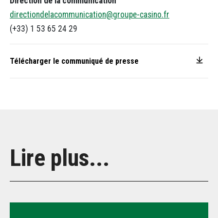
Direction de la communication
directiondelacommunication@groupe-casino.fr
(+33) 1 53 65 24 29
Télécharger le communiqué de presse
Lire plus...