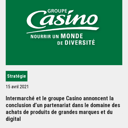
Stratégie
St
15 avril 2021
29 
Intermarché et le groupe Casino annoncent la
Au
conclusion d’un partenariat dans le domaine des
gr
achats de produits de grandes marques et du
Ac
digital
bâ
gé