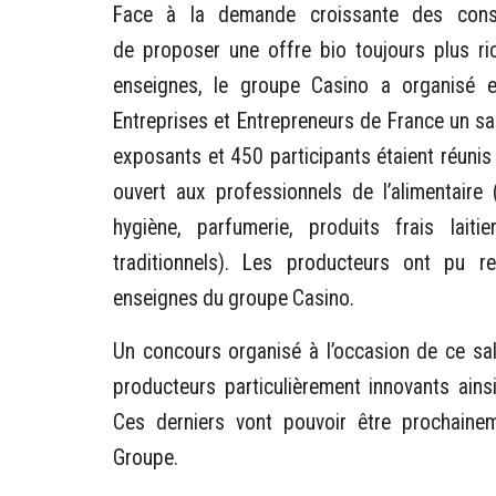
Face à la demande croissante des cons
de proposer une offre bio toujours plus ric
enseignes, le groupe Casino a organisé e
Entreprises et Entrepreneurs de France un sal
exposants et 450 participants étaient réunis l
ouvert aux professionnels de l’alimentaire (
hygiène, parfumerie, produits frais laiti
traditionnels). Les producteurs ont pu r
enseignes du groupe Casino.
Un concours organisé à l’occasion de ce sa
producteurs particulièrement innovants ains
Ces derniers vont pouvoir être prochaine
Groupe.