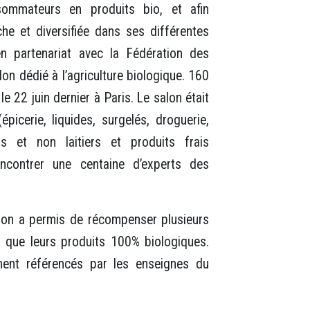
ommateurs en produits bio, et afin
he et diversifiée dans ses différentes
n partenariat avec la Fédération des
on dédié à l’agriculture biologique. 160
e 22 juin dernier à Paris. Le salon était
épicerie, liquides, surgelés, droguerie,
ers et non laitiers et produits frais
encontrer une centaine d’experts des
lon a permis de récompenser plusieurs
i que leurs produits 100% biologiques.
ment référencés par les enseignes du