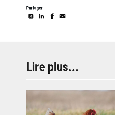
Partager
Lire plus...