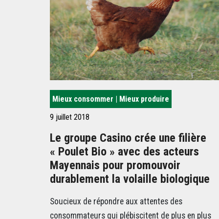
Mieux consommer | Mieux produire
9 juillet 2018
Le groupe Casino crée une filière
« Poulet Bio » avec des acteurs
Mayennais pour promouvoir
durablement la volaille biologique
Soucieux de répondre aux attentes des
consommateurs qui plébiscitent de plus en plus