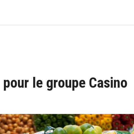
 pour le groupe Casino