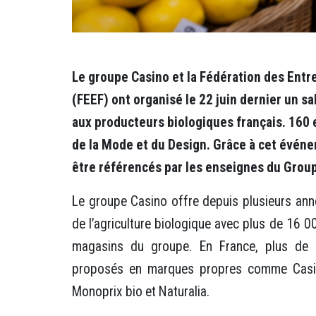
Le groupe Casino et la Fédération des Entr
(FEEF) ont organisé le 22 juin dernier un s
aux producteurs biologiques français. 160 
de la Mode et du Design. Grâce à cet évén
être référencés par les enseignes du Grou
Le groupe Casino offre depuis plusieurs an
de l’agriculture biologique avec plus de 16 
magasins du groupe. En France, plus de 1
proposés en marques propres comme Casino 
Monoprix bio et Naturalia.