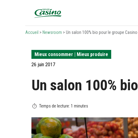
Bienvenue sur le site du Groupe Casino
Accueil
>
Newsroom
>
Un salon 100% bio pour le groupe Casino
Mieux consommer | Mieux produire
26 juin 2017
Un salon 100% bio