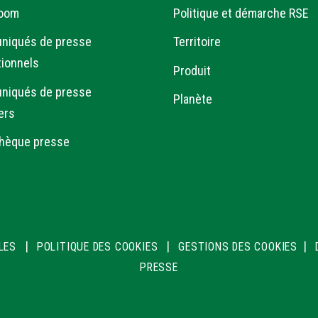
oom
Politique et démarche RSE
niqués de presse
Territoire
tionnels
Produit
niqués de presse
Planète
ers
hèque presse
|
|
|
LES
POLITIQUE DES COOKIES
GESTIONS DES COOKIES
PRESSE