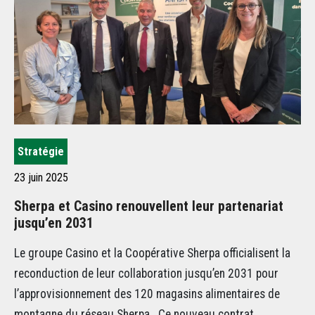
Stratégie
Di
23 juin 2025
5 
Sherpa et Casino renouvellent leur partenariat
L’
jusqu’en 2031
pa
Le groupe Casino et la Coopérative Sherpa officialisent la
Pa
reconduction de leur collaboration jusqu’en 2031 pour
an
l’approvisionnement des 120 magasins alimentaires de
co
montagne du réseau Sherpa. Ce nouveau contrat
Mc