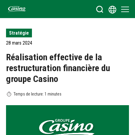
Bienvenue sur le site du Groupe Casino
Stratégie
28 mars 2024
Réalisation effective de la
restructuration financière du
groupe Casino