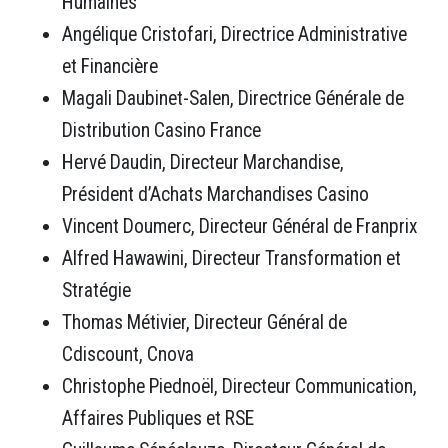
Humaines
Angélique Cristofari, Directrice Administrative
et Financière
Magali Daubinet-Salen, Directrice Générale de
Distribution Casino France
Hervé Daudin, Directeur Marchandise,
Président d’Achats Marchandises Casino
Vincent Doumerc, Directeur Général de Franprix
Alfred Hawawini, Directeur Transformation et
Stratégie
Thomas Métivier, Directeur Général de
Cdiscount, Cnova
Christophe Piednoël, Directeur Communication,
Affaires Publiques et RSE