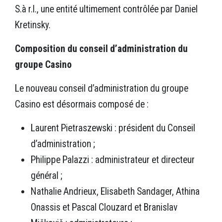
S.à r.l., une entité ultimement contrôlée par Daniel
Kretinsky.
Composition du conseil d’administration du
groupe Casino
Le nouveau conseil d’administration du groupe
Casino est désormais composé de :
Laurent Pietraszewski : président du Conseil
d’administration ;
Philippe Palazzi : administrateur et directeur
général ;
Nathalie Andrieux, Elisabeth Sandager, Athina
Onassis et Pascal Clouzard et Branislav