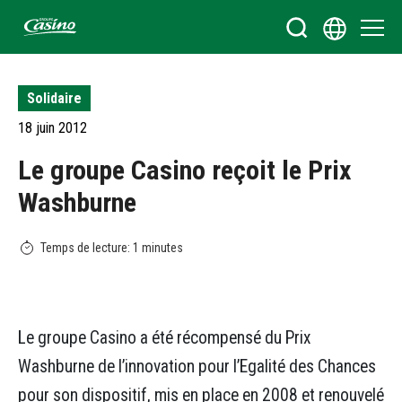
Bienvenue sur le site du Groupe Casino
Solidaire
18 juin 2012
Le groupe Casino reçoit le Prix
Washburne
Le groupe Casino a été récompensé du Prix
Washburne de l’innovation pour l’Egalité des Chances
pour son dispositif, mis en place en 2008 et renouvelé