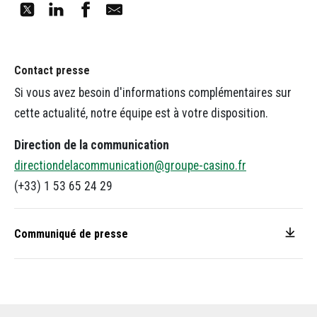
Contact presse
Si vous avez besoin d'informations complémentaires sur
cette actualité, notre équipe est à votre disposition.
Direction de la communication
directiondelacommunication@groupe-casino.fr
(+33) 1 53 65 24 29
Communiqué de presse