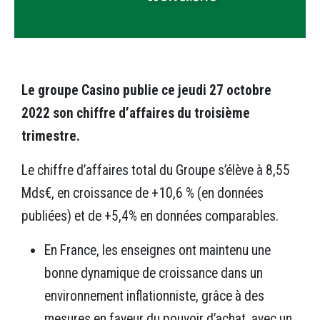
Le groupe Casino publie ce jeudi 27 octobre
2022 son chiffre d’affaires du troisième
trimestre.
Le chiffre d’affaires total du Groupe s’élève à 8,55
Mds€, en croissance de +10,6 % (en données
publiées) et de +5,4% en données comparables.
En France, les enseignes ont maintenu une
bonne dynamique de croissance dans un
environnement inflationniste, grâce à des
mesures en faveur du pouvoir d’achat, avec un