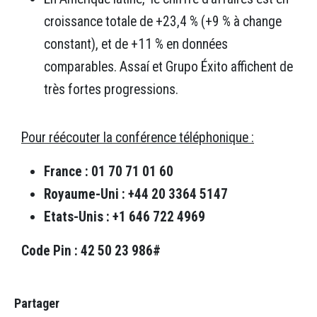
croissance totale de +23,4 % (+9 % à change
constant), et de +11 % en données
comparables. Assaí et Grupo Éxito affichent de
très fortes progressions.
Pour réécouter la conférence téléphonique :
France : 01 70 71 01 60
Royaume-Uni : +44 20 3364 5147
Etats-Unis : +1 646 722 4969
Code Pin : 42 50 23 986#
Partager