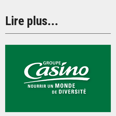
Lire plus...