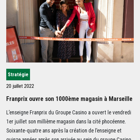
Stratégie
N
20 juillet 2022
12 
Franprix ouvre son 1000ème magasin à Marseille
À 
pl
L’enseigne Franprix du Groupe Casino a ouvert le vendredi
di
1er juillet son millième magasin dans la cité phocéenne.
Pi
Soixante-quatre ans après la création de l’enseigne et
Mo
quinze années après son arrivée au sein du groupe Casino,