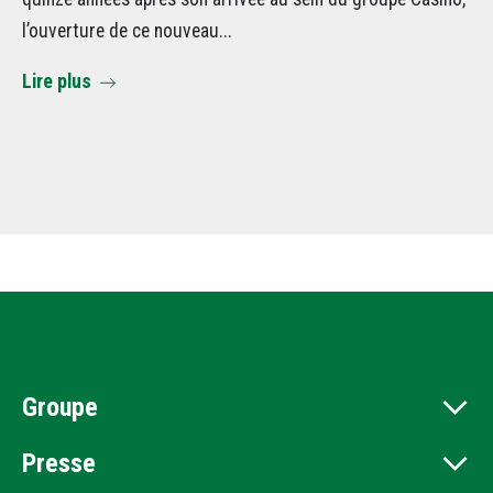
tr
l’ouverture de ce nouveau...
mé
Lire plus
di
Li
Groupe
Presse