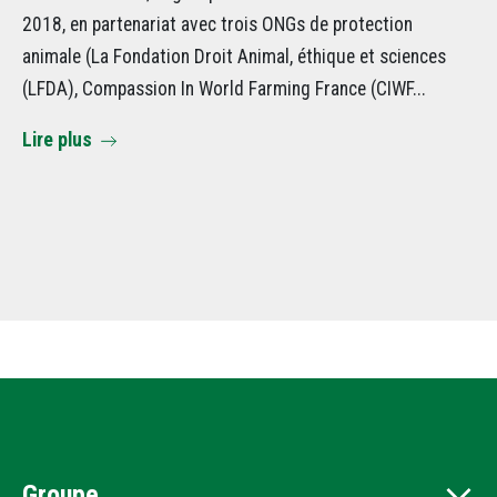
Le
2018, en partenariat avec trois ONGs de protection
in
animale (La Fondation Droit Animal, éthique et sciences
bi
(LFDA), Compassion In World Farming France (CIWF...
CI
Lire plus
sc
Bêt
Li
Groupe