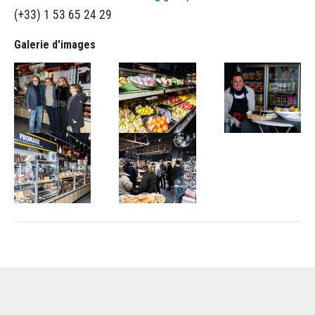
(+33) 1 53 65 24 29
Galerie d'images