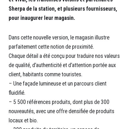
Sherpa de la station, et plusieurs fournisseurs,
pour inaugurer leur magasin.
Dans cette nouvelle version, le magasin illustre
parfaitement cette notion de proximité.
Chaque détail a été conçu pour traduire nos valeurs
de qualité, d’authenticité et d’attention portée aux
client, habitants comme touristes.
– Une façade lumineuse et un parcours client
fluidifié.
– 5 500 références produits, dont plus de 300
nouveautés, avec une offre densifiée de produits
locaux et bio.