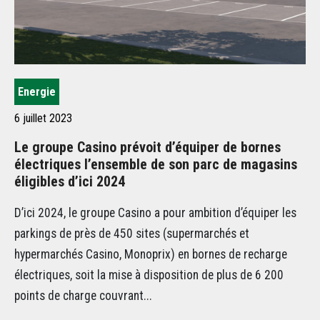
Energie
E
6 juillet 2023
5 j
Le groupe Casino prévoit d’équiper de bornes
Dé
électriques l’ensemble de son parc de magasins
Gr
éligibles d’ici 2024
én
D’ici 2024, le groupe Casino a pour ambition d’équiper les
Gr
parkings de près de 450 sites (supermarchés et
pho
hypermarchés Casino, Monoprix) en bornes de recharge
én
électriques, soit la mise à disposition de plus de 6 200
da
points de charge couvrant...
pe
Gre