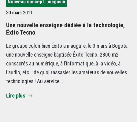
Nouveau concept | magasin
Di
30 mars 2011
20 
Une nouvelle enseigne dédiée à la technologie,
Ca
Éxito Tecno
ci
Le groupe colombien Éxito a inauguré, le 3 mars à Bogota
Le
une nouvelle enseigne baptisée Éxito Tecno. 2800 m2
l’
consacrés au numérique, à l’informatique, à la vidéo, à
val
l’audio, etc. : de quoi rassasier les amateurs de nouvelles
ti
technologies ! Au service...
pe
Lire plus
Li