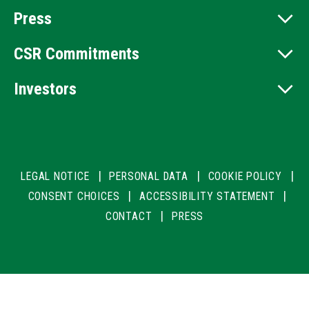
Press
CSR Commitments
Investors
|
|
|
LEGAL NOTICE
PERSONAL DATA
COOKIE POLICY
|
|
CONSENT CHOICES
ACCESSIBILITY STATEMENT
|
CONTACT
PRESS