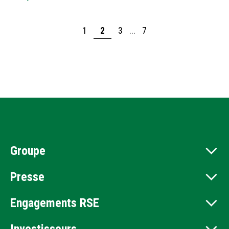
1
2
3
...
7
Groupe
Presse
Engagements RSE
Investisseurs