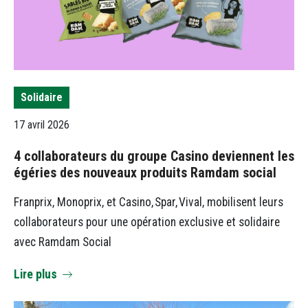
Solidaire
17 avril 2026
4 collaborateurs du groupe Casino deviennent les
égéries des nouveaux produits Ramdam social
Franprix, Monoprix, et Casino, Spar, Vival, mobilisent leurs
collaborateurs pour une opération exclusive et solidaire
avec Ramdam Social
Lire plus