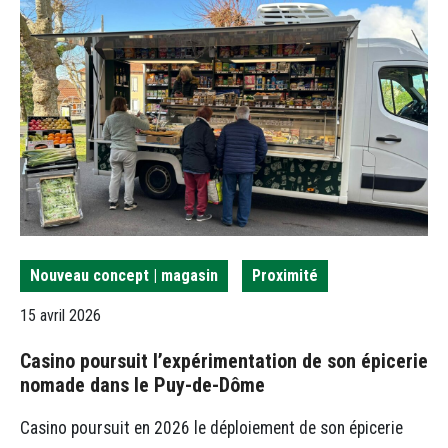
Nouveau concept | magasin
Proximité
15 avril 2026
Casino poursuit l’expérimentation de son épicerie
nomade dans le Puy-de-Dôme
Casino poursuit en 2026 le déploiement de son épicerie