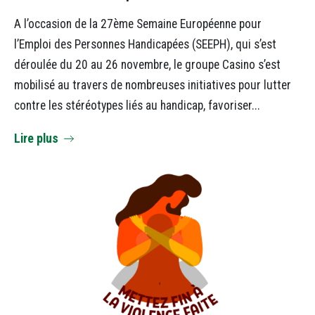
A l’occasion de la 27ème Semaine Européenne pour
l’Emploi des Personnes Handicapées (SEEPH), qui s’est
déroulée du 20 au 26 novembre, le groupe Casino s’est
mobilisé au travers de nombreuses initiatives pour lutter
contre les stéréotypes liés au handicap, favoriser...
Lire plus