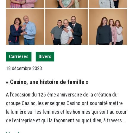
Carrières
Divers
18 décembre 2023
« Casino, une histoire de famille »
A l’occasion du 125 ème anniversaire de la création du
groupe Casino, les enseignes Casino ont souhaité mettre
la lumière sur les femmes et les hommes qui sont au cœur
de l’entreprise et qui la façonnent au quotidien, à travers...