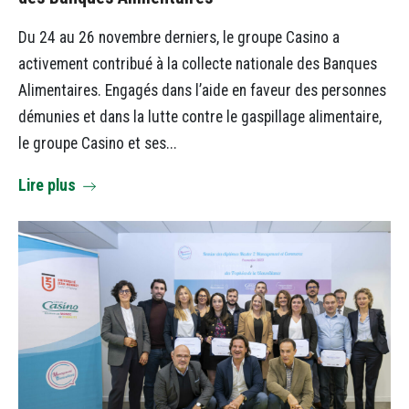
Du 24 au 26 novembre derniers, le groupe Casino a
activement contribué à la collecte nationale des Banques
Alimentaires. Engagés dans l’aide en faveur des personnes
démunies et dans la lutte contre le gaspillage alimentaire,
le groupe Casino et ses...
Lire plus