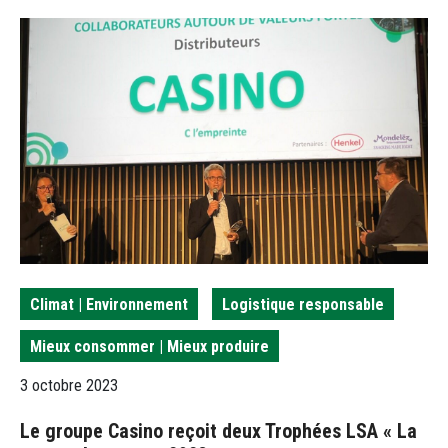
Climat | Environnement
Logistique responsable
Mieux consommer | Mieux produire
3 octobre 2023
Le groupe Casino reçoit deux Trophées LSA « La