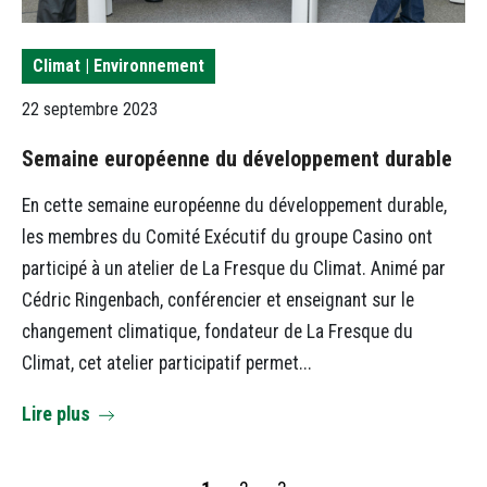
Climat | Environnement
22 septembre 2023
Semaine européenne du développement durable
En cette semaine européenne du développement durable,
les membres du Comité Exécutif du groupe Casino ont
participé à un atelier de La Fresque du Climat. Animé par
Cédric Ringenbach, conférencier et enseignant sur le
changement climatique, fondateur de La Fresque du
Climat, cet atelier participatif permet...
Lire plus