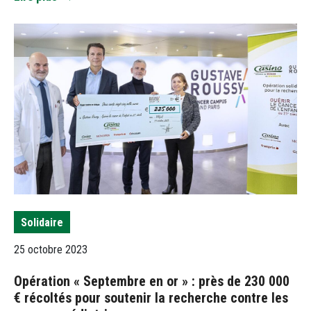
Solidaire
25 octobre 2023
Opération « Septembre en or » : près de 230 000
€ récoltés pour soutenir la recherche contre les