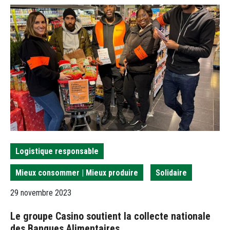
Logistique responsable
Mieux consommer | Mieux produire
Solidaire
29 novembre 2023
Le groupe Casino soutient la collecte nationale
des Banques Alimentaires