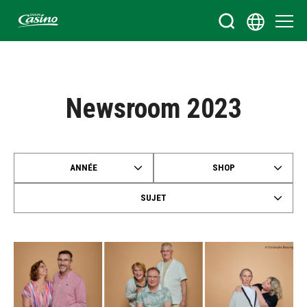
Bienvenue sur le site du Groupe Casino
Newsroom 2023
ANNÉE
SHOP
SUJET