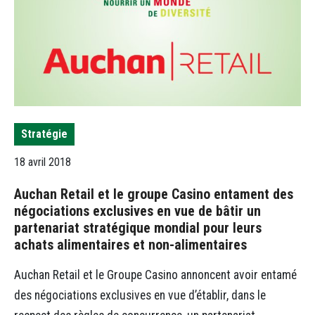
Stratégie
18 avril 2018
Auchan Retail et le groupe Casino entament des
négociations exclusives en vue de bâtir un
partenariat stratégique mondial pour leurs
achats alimentaires et non-alimentaires
Auchan Retail et le Groupe Casino annoncent avoir entamé
des négociations exclusives en vue d’établir, dans le