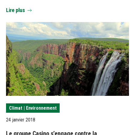
Lire plus
Climat | Environnement
24 janvier 2018
Le groupe Casino s’engage contre la