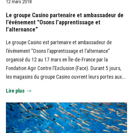
12 mars 2018
Le groupe Casino partenaire et ambassadeur de
l’événement “Osons l’apprentissage et
l’alternance”
Le groupe Casino est partenaire et ambassadeur de
l’événement “Osons l’apprentissage et l’alternance”
organisé du 12 au 17 mars en Île-de-France par la
Fondation Agir Contre l’Exclusion (Face). Durant 5 jours,
les magasins du groupe Casino ouvrent leurs portes aux...
Lire plus