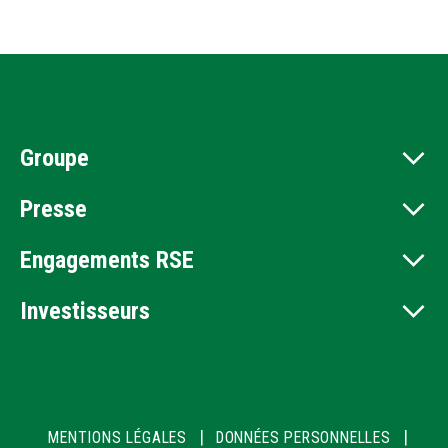
Groupe
Presse
Engagements RSE
Investisseurs
|
|
MENTIONS LÉGALES
DONNÉES PERSONNELLES