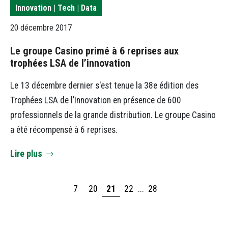
Innovation | Tech | Data
20 décembre 2017
Le groupe Casino primé à 6 reprises aux
trophées LSA de l’innovation
Le 13 décembre dernier s'est tenue la 38e édition des
Trophées LSA de l’Innovation en présence de 600
professionnels de la grande distribution. Le groupe Casino
a été récompensé à 6 reprises.
Lire plus
7
20
21
22
...
28