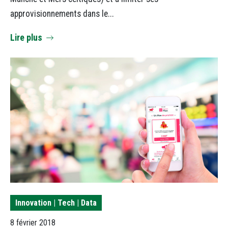
approvisionnements dans le...
Lire plus
Innovation | Tech | Data
8 février 2018