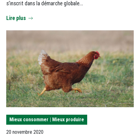
s’inscrit dans la démarche globale...
Lire plus
Mieux consommer | Mieux produire
20 novembre 2020