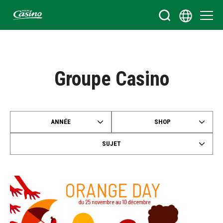
Bienvenue sur le site du Groupe Casino
Groupe Casino
ANNÉE
SHOP
SUJET