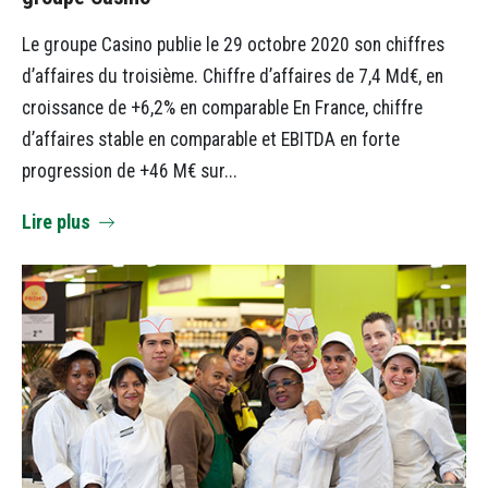
Le groupe Casino publie le 29 octobre 2020 son chiffres
d’affaires du troisième. Chiffre d’affaires de 7,4 Md€, en
croissance de +6,2% en comparable En France, chiffre
d’affaires stable en comparable et EBITDA en forte
progression de +46 M€ sur...
Lire plus