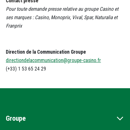
Contact presse
Pour toute demande presse relative au groupe Casino et
ses marques : Casino, Monoprix, Vival, Spar, Naturalia et
Franprix
Direction de la Communication Groupe
directiondelacommunication@groupe-casino.fr
(+33) 1 53 65 24 29
Groupe