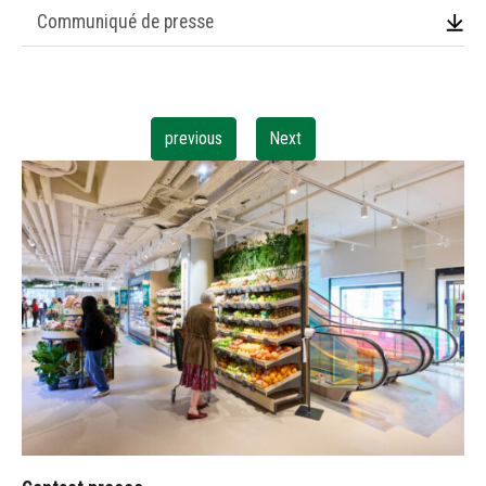
Communiqué de presse
previous
Next