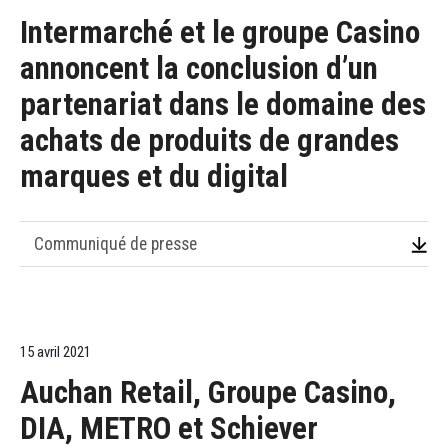
Intermarché et le groupe Casino
annoncent la conclusion d’un
partenariat dans le domaine des
achats de produits de grandes
marques et du digital
Communiqué de presse
15 avril 2021
Auchan Retail, Groupe Casino,
DIA, METRO et Schiever